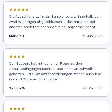
Die Auszahlung auf mein Bankkonto war innerhalb von
zwei Werktagen abgeschlossen – das hatte ich bei
anderen Anbietern schon deutlich langsamer erlebt.
Markus T.
12. Juni 2025
Der Support hat mir bei einer Frage zu den
Bonusbedingungen sachlich und ohne Umschweife
geholfen – die Umsatzanforderungen stehen auch klar
in den AGB, was ich schätze.
Sandra W.
28. Mai 2025