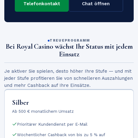
Telefonkontakt
Chat öffnen
TREUEPROGRAMM
Bei Royal Casino wächst Ihr Status mit jedem
Einsatz
Je aktiver Sie spielen, desto höher Ihre Stufe — und mit
jeder Stufe profitieren Sie von schnelleren Auszahlungen
und mehr Cashback auf Ihre Einsätze.
Silber
Ab 500 € monatlichem Umsatz
Prioritärer Kundendienst per E-Mail
Wöchentlicher Cashback von bis zu 5 % auf