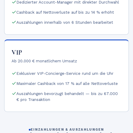
Dedizierter Account-Manager mit direkter Durchwahl
Cashback auf Nettoverluste auf bis zu 14 % erhöht
Auszahlungen innerhalb von 6 Stunden bearbeitet
VIP
Ab 20.000 € monatlichem Umsatz
Exklusiver VIP-Concierge-Service rund um die Uhr
Maximaler Cashback von 17 % auf alle Nettoverluste
Auszahlungen bevorzugt behandelt — bis zu 67.000
€ pro Transaktion
EINZAHLUNGEN & AUSZAHLUNGEN