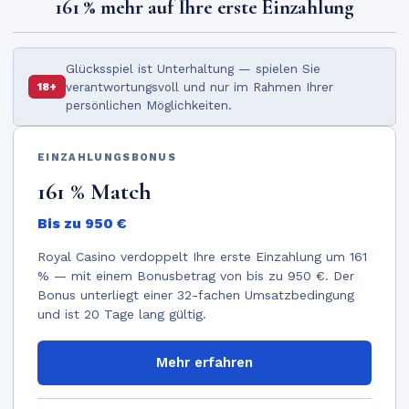
161 % mehr auf Ihre erste Einzahlung
Glücksspiel ist Unterhaltung — spielen Sie
verantwortungsvoll und nur im Rahmen Ihrer
18+
persönlichen Möglichkeiten.
EINZAHLUNGSBONUS
161 % Match
Bis zu 950 €
Royal Casino verdoppelt Ihre erste Einzahlung um 161
% — mit einem Bonusbetrag von bis zu 950 €. Der
Bonus unterliegt einer 32-fachen Umsatzbedingung
und ist 20 Tage lang gültig.
Mehr erfahren