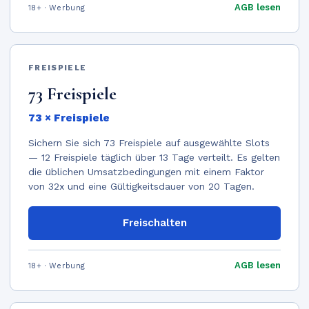
AGB lesen
18+ · Werbung
FREISPIELE
73 Freispiele
73 × Freispiele
Sichern Sie sich 73 Freispiele auf ausgewählte Slots
— 12 Freispiele täglich über 13 Tage verteilt. Es gelten
die üblichen Umsatzbedingungen mit einem Faktor
von 32x und eine Gültigkeitsdauer von 20 Tagen.
Freischalten
AGB lesen
18+ · Werbung