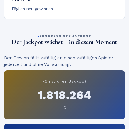
Täglich neu gewinnen
PROGRESSIVER JACKPOT
Der Jackpot wächst – in diesem Moment
Der Gewinn fällt zufällig an einen zufälligen Spieler –
jederzeit und ohne Vorwarnung.
Königlicher Jackpot
1.818.520
€