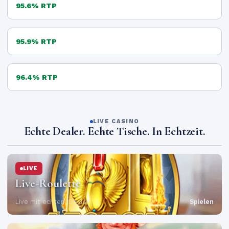
95.6% RTP
Ankh Of Anubis
WMS
95.9% RTP
Invaders From The Planet Moolah
96.4% RTP
LIVE CASINO
Echte Dealer. Echte Tische. In Echtzeit.
LIVE
Live-Roulette
Live mit echtem Dealer
Spielen