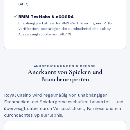
(ADR)
BMM Testlabs & eCOGRA
Unabhängige Labore für RNG-Zertifizierung und RTP-
Verifikation; bestätigen die durchschnittliche Lobby-
Auszahlungsquote von 96,7 %
AUSZEICHNUNGEN & PRESSE
Anerkannt von Spielern und
Branchenexperten
Royal Casino wird regelmäßig von unabhängigen
Fachmedien und Spielergemeinschaften bewertet – und
überzeugt dabei durch Verlässlichkeit, Fairness und ein
durchdachtes Spielerlebnis.