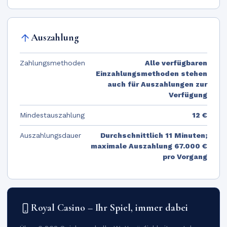
Auszahlung
Zahlungsmethoden
Alle verfügbaren
Einzahlungsmethoden stehen
auch für Auszahlungen zur
Verfügung
Mindestauszahlung
12 €
Auszahlungsdauer
Durchschnittlich 11 Minuten;
maximale Auszahlung 67.000 €
pro Vorgang
Royal Casino – Ihr Spiel, immer dabei