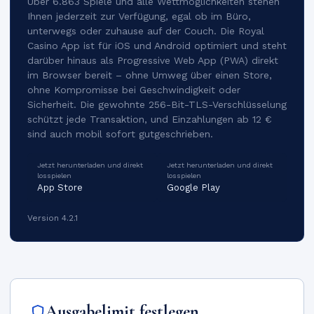
Über 6.863 Spiele und alle Wettmöglichkeiten stehen
Ihnen jederzeit zur Verfügung, egal ob im Büro,
unterwegs oder zuhause auf der Couch. Die Royal
Casino App ist für iOS und Android optimiert und steht
darüber hinaus als Progressive Web App (PWA) direkt
im Browser bereit – ohne Umweg über einen Store,
ohne Kompromisse bei Geschwindigkeit oder
Sicherheit. Die gewohnte 256-Bit-TLS-Verschlüsselung
schützt jede Transaktion, und Einzahlungen ab 12 €
sind auch mobil sofort gutgeschrieben.
Jetzt herunterladen und direkt
Jetzt herunterladen und direkt
losspielen
losspielen
App Store
Google Play
Version 4.2.1
Ausgabelimit festlegen