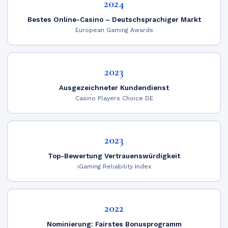
2024
Bestes Online-Casino – Deutschsprachiger Markt
European Gaming Awards
2023
Ausgezeichneter Kundendienst
Casino Players Choice DE
2023
Top-Bewertung Vertrauenswürdigkeit
iGaming Reliability Index
2022
Nominierung: Fairstes Bonusprogramm