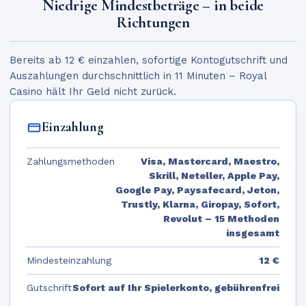
Niedrige Mindestbeträge – in beide
Richtungen
Bereits ab 12 € einzahlen, sofortige Kontogutschrift und
Auszahlungen durchschnittlich in 11 Minuten – Royal
Casino hält Ihr Geld nicht zurück.
Einzahlung
Zahlungsmethoden
Visa, Mastercard, Maestro,
Skrill, Neteller, Apple Pay,
Google Pay, Paysafecard, Jeton,
Trustly, Klarna, Giropay, Sofort,
Revolut – 15 Methoden
insgesamt
Mindesteinzahlung
12 €
Gutschrift
Sofort auf Ihr Spielerkonto, gebührenfrei