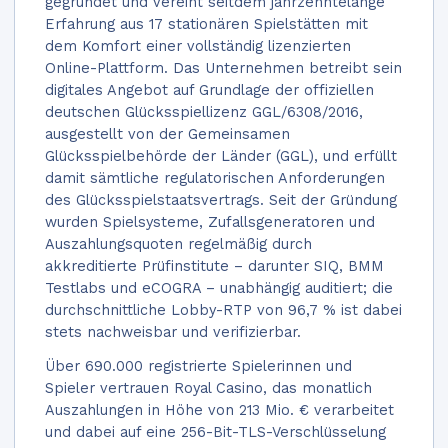
gegründet und vereint seitdem jahrzehntelange
Erfahrung aus 17 stationären Spielstätten mit
dem Komfort einer vollständig lizenzierten
Online-Plattform. Das Unternehmen betreibt sein
digitales Angebot auf Grundlage der offiziellen
deutschen Glücksspiellizenz GGL/6308/2016,
ausgestellt von der Gemeinsamen
Glücksspielbehörde der Länder (GGL), und erfüllt
damit sämtliche regulatorischen Anforderungen
des Glücksspielstaatsvertrags. Seit der Gründung
wurden Spielsysteme, Zufallsgeneratoren und
Auszahlungsquoten regelmäßig durch
akkreditierte Prüfinstitute – darunter SIQ, BMM
Testlabs und eCOGRA – unabhängig auditiert; die
durchschnittliche Lobby-RTP von 96,7 % ist dabei
stets nachweisbar und verifizierbar.
Über 690.000 registrierte Spielerinnen und
Spieler vertrauen Royal Casino, das monatlich
Auszahlungen in Höhe von 213 Mio. € verarbeitet
und dabei auf eine 256-Bit-TLS-Verschlüsselung